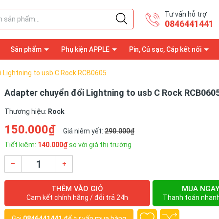
Tư vấn hỗ trợ
0846441441
Sản phẩm
Phụ kiện APPLE
Pin, Củ sạc, Cáp kết nối
i Lightning to usb C Rock RCB0605
Adapter chuyển đổi Lightning to usb C Rock RCB060
Thương hiệu:
Rock
150.000₫
Giá niêm yết:
290.000₫
Tiết kiệm:
140.000₫
so với giá thị trường
–
+
THÊM VÀO GIỎ
MUA NGA
Cam kết chính hãng / đổi trả 24h
Thanh toán nhan
Gọi
0846441441
để tư vấn mua hàng