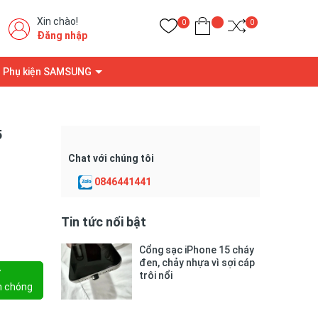
Xin chào!
0
0
Đăng nhập
Phụ kiện SAMSUNG
5
Chat với chúng tôi
0846441441
Tin tức nổi bật
Cổng sạc iPhone 15 cháy
đen, chảy nhựa vì sợi cáp
Y
trôi nổi
h chóng