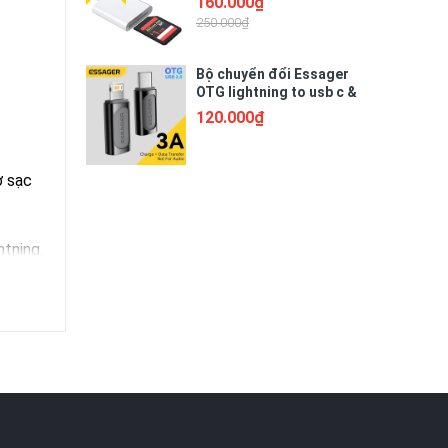
160.000₫
250.000₫
Bộ chuyển đổi Essager
OTG lightning to usb c &
type c to lightning
120.000₫
ợ sạc
htning.
ợ sạc