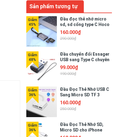
Sản phẩm tương tự
Đầu đọc thẻ nhớ micro
sd, sd cổng type C Hoco
UA25
160.000₫
290.000₫
Đầu chuyển đổi Essager
USB sang Type C chuyên
dụng
99.000₫
190.000₫
Đầu Đọc Thẻ Nhớ USB C
Sang Micro SD TF 3
Trong 1
160.000₫
250.000₫
Đầu Đọc Thẻ Nhớ SD,
Micro SD cho iPhone
Lightning