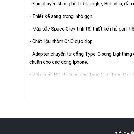
- Đầu chuyển không hỗ trợ tai nghe, Hub chia, đầu
- Thiết kế sang trọng, nhỏ gọn.
- Màu sắc Space Grey tinh tế, thiết kế nhỏ gọn, ti
- Chất liệu nhôm CNC cực đẹp.
- Adapter chuyển từ cổng Type-C sang Lightning d
chuẩn cho các dòng Iphone.
- Với chuẩn PD khi dùng cáp Type C to Type C sẽ k
- LƯU Ý: + Jack này hỗ trợ sạc tốt với cáp USB-A 
IPhone IPad IOS vô máy tính PC, laptop qua cáp 
và truyền dữ liệu với Jack này + Jack này không hỗ
- Bảo hành 06 tháng.
GIỚI THIỆ