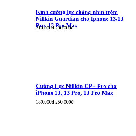
Kính cường lực chống nhìn trộm
Nillkin Guardian cho Iphone 13/13
Pro, 13 Pro Max
210.000₫
290.000₫
Cường Lực Nillkin CP+ Pro cho
iPhone 13, 13 Pro, 13 Pro Max
180.000₫
250.000₫