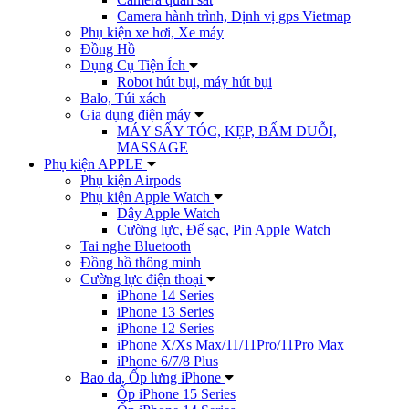
Camera hành trình, Định vị gps Vietmap
Phụ kiện xe hơi, Xe máy
Đồng Hồ
Dụng Cụ Tiện Ích
Robot hút bụi, máy hút bụi
Balo, Túi xách
Gia dụng điện máy
MÁY SẤY TÓC, KẸP, BẤM DUỖI,
MASSAGE
Phụ kiện APPLE
Phụ kiện Airpods
Phụ kiện Apple Watch
Dây Apple Watch
Cường lực, Đế sạc, Pin Apple Watch
Tai nghe Bluetooth
Đồng hồ thông minh
Cường lực điện thoại
iPhone 14 Series
iPhone 13 Series
iPhone 12 Series
iPhone X/Xs Max/11/11Pro/11Pro Max
iPhone 6/7/8 Plus
Bao da, Ốp lưng iPhone
Ốp iPhone 15 Series