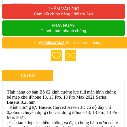
THÊM VÀO GIỎ
Cam kết chính hãng / đổi trả 24h
MUA NGAY
Thanh toán nhanh chóng
Gọi
0846441441
để tư vấn mua hàng
Chi tiết
Tính năng cơ bản Bộ 02 kính cường lực full màn hình chống
bể mép cho iPhone 13, 13 Pro, 13 Pro Max 2021 Series
Baseus 0.23mm
- Kính cường lực Baseus Curved-screen 3D có độ dày chỉ
0,23mm chuyên dụng cho các dòng iPhone 13, 13 Pro, 13 Pro
Max 2021.
- Cấu tạo 5 lớp siêu bền, chống va đập, chống bám nước/ dầu/