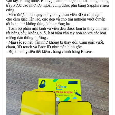
vân tay, chống nhòe. Bảo vệ màn hình cực tốt, khả năng chống
trầy xước cao nhờ lớp ngoài cùng được phủ bằng Sapphire siêu
cứng.
- Viền được thiết dạng uống cong, tràn viền 3D ở cả 4 cạnh
cho cảm giác liền lạc, cực đẹp và cho trải nghiệm vuốt ở mép
tốt hơn như không dùng kính cường lực .
- Toàn bộ phần mặt kính và viền đều được làm từ thủy tinh nên
rất bóng bẩy, không bị ố, ít bị bám vân tay hơn so với các loại
miếng dán thông thường .
- Màu sắc rõ nét, gần như không bị thay đổi. Cảm giác vuốt,
chạm, 3D touch và Face ID như màn hình gốc .
- Bộ 2 miếng siêu tiết kiệm , hàng chính hãng Baseus.