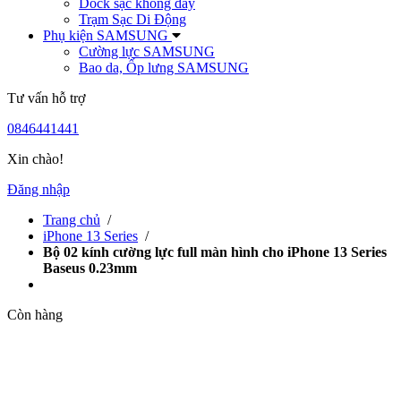
Dock sạc không dây
Trạm Sạc Di Động
Phụ kiện SAMSUNG
Cường lực SAMSUNG
Bao da, Ốp lưng SAMSUNG
Tư vấn hỗ trợ
0846441441
Xin chào!
Đăng nhập
Trang chủ
/
iPhone 13 Series
/
Bộ 02 kính cường lực full màn hình cho iPhone 13 Series
Baseus 0.23mm
Còn hàng