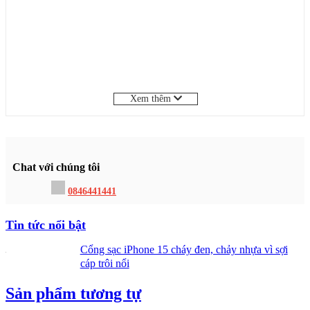
Xem thêm
Chat với chúng tôi
0846441441
Tin tức nổi bật
Cổng sạc iPhone 15 cháy đen, chảy nhựa vì sợi
cáp trôi nổi
Sản phẩm tương tự