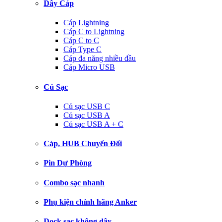
Dây Cáp
Cáp Lightning
Cáp C to Lightning
Cáp C to C
Cáp Type C
Cáp đa năng nhiều đầu
Cáp Micro USB
Củ Sạc
Củ sạc USB C
Củ sạc USB A
Củ sạc USB A + C
Cáp, HUB Chuyển Đổi
Pin Dự Phòng
Combo sạc nhanh
Phụ kiện chính hãng Anker
Dock sạc không dây