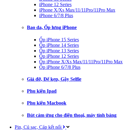
iPhone 12 Series
iPhone X/Xs Max/11/11Pro/11Pro Max
iPhone 6/7/8 Plus
Bao da, Ốp lưng iPhone
Ốp iPhone 15 Series
Ốp iPhone 14 Series
Ốp iPhone 13 Series
Ốp iPhone 12 Series
Ốp iPhone X/Xs Max/11/11Pro/11Pro Max
Ốp iPhone 6/7/8 Plus
Giá đỡ, Đế kẹp, Gậy Selfie
Phụ kiện Ipad
Phụ kiện Macbook
Bút cảm ứng cho điện thoại, máy tính bảng
Pin, Củ sạc, Cáp kết nối