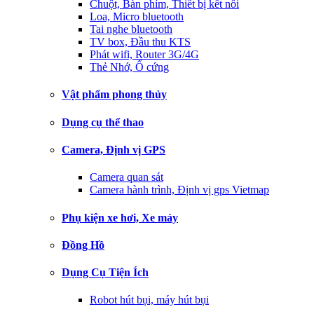
Chuột, Bàn phím, Thiết bị kết nối
Loa, Micro bluetooth
Tai nghe bluetooth
TV box, Đầu thu KTS
Phát wifi, Router 3G/4G
Thẻ Nhớ, Ổ cứng
Vật phẩm phong thủy
Dụng cụ thể thao
Camera, Định vị GPS
Camera quan sát
Camera hành trình, Định vị gps Vietmap
Phụ kiện xe hơi, Xe máy
Đồng Hồ
Dụng Cụ Tiện Ích
Robot hút bụi, máy hút bụi