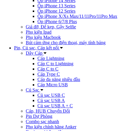
Ốp iPhone 14 Series
Ốp iPhone 13 Series
Ốp iPhone 12 Series
Ốp iPhone X/Xs Max/11/11Pro/11Pro Max
Ốp iPhone 6/7/8 Plus
Giá đỡ, Đế kẹp, Gậy Selfie
Phụ kiện Ipad
Phụ kiện Macbook
Bút cảm ứng cho điện thoại, máy tính bảng
Pin, Củ sạc, Cáp kết nối
Dây Cáp
Cáp Lightning
Cáp C to Lightning
Cáp C to C
Cáp Type C
Cáp đa năng nhiều đầu
Cáp Micro USB
Củ Sạc
Củ sạc USB C
Củ sạc USB A
Củ sạc USB A + C
Cáp, HUB Chuyển Đổi
Pin Dự Phòng
Combo sạc nhanh
Phụ kiện chính hãng Anker