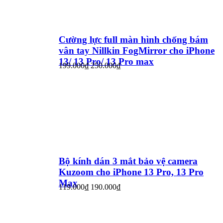
Cường lực full màn hình chống bám
vân tay Nillkin FogMirror cho iPhone
13/ 13 Pro/ 13 Pro max
199.000₫
250.000₫
Bộ kính dán 3 mắt bảo vệ camera
Kuzoom cho iPhone 13 Pro, 13 Pro
Max
119.000₫
190.000₫