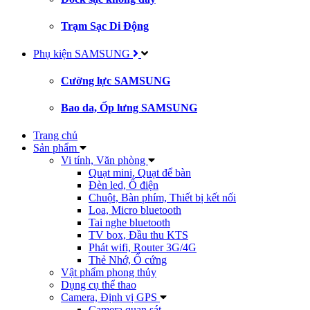
Trạm Sạc Di Động
Phụ kiện SAMSUNG
Cường lực SAMSUNG
Bao da, Ốp lưng SAMSUNG
Trang chủ
Sản phẩm
Vi tính, Văn phòng
Quạt mini, Quạt để bàn
Đèn led, Ổ điện
Chuột, Bàn phím, Thiết bị kết nối
Loa, Micro bluetooth
Tai nghe bluetooth
TV box, Đầu thu KTS
Phát wifi, Router 3G/4G
Thẻ Nhớ, Ổ cứng
Vật phẩm phong thủy
Dụng cụ thể thao
Camera, Định vị GPS
Camera quan sát