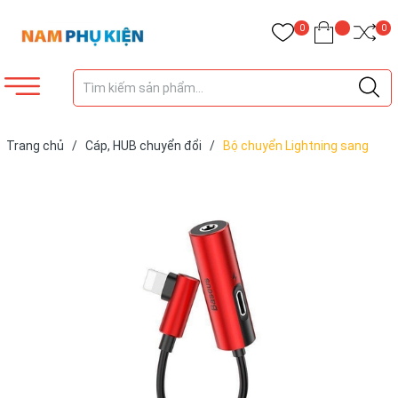
0
0
Trang chủ
/
Cáp, HUB chuyển đổi
/
Bộ chuyển Lightning sang
Audio 3.5mm cho iPhone 7/8/X/XS/XS Max chính hãng Baseus L42