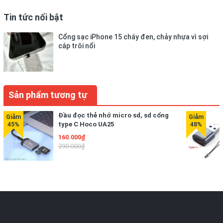
Tin tức nổi bật
Cổng sạc iPhone 15 cháy đen, chảy nhựa vì sợi
cáp trôi nổi
Thiết kế trang nhã, kiểu dáng nhỏ gọn rất tiện lợi để bạn
bỏ vào túi xách và mang theo bên mình mà không hề
Sản phẩm tương tự
chiếm nhiều diện tích của các vật dụng khác, mang lại sự
tiện lợi tối đa cho người sử dụng. Có nhiều màu sắc trẻ
Đầu đọc thẻ nhớ micro sd, sd cổng
trung, sang trọng .
type C Hoco UA25
160.000₫
290.000₫