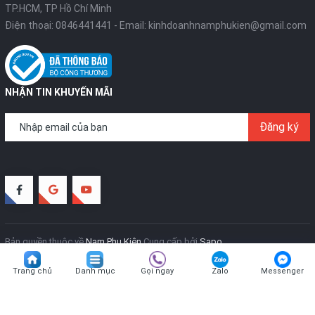
TP.HCM, TP Hồ Chí Minh
Điện thoại:
0846441441
- Email:
kinhdoanhnamphukien@gmail.com
NHẬN TIN KHUYẾN MÃI
Đăng ký
Bộ chuyển Lightning sang Audio 3.5mm Baseus L42 hỗ
trợ sạc và đồng bộ dữ liệu tốc độ cao .
Được tích hợp bộ vi xử lý thông minh giúp truyền tải âm
thanh chất lượng cao và bảo vệ điện thoại của bạn khi
sạc pin, tránh hiện tượng ngắn mạch, cháy nỗ .
Bản quyền thuộc về
Nam Phụ Kiện
Cung cấp bởi
Sapo
Đảm bảo vừa nghe nhạc, xem phim vừa sạc điện thoại
Trang chủ
Danh mục
Gọi ngay
Zalo
Messenger
một cách an toàn tuyệt đối .