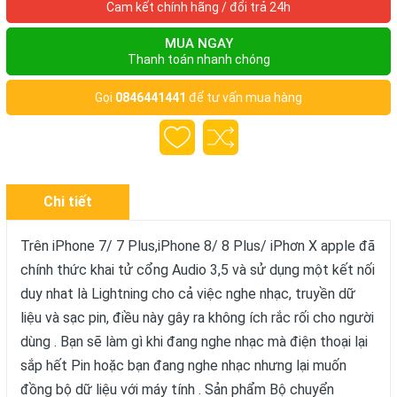
Cam kết chính hãng / đổi trả 24h
MUA NGAY
Thanh toán nhanh chóng
Gọi
0846441441
để tư vấn mua hàng
Chi tiết
Trên iPhone 7/ 7 Plus,iPhone 8/ 8 Plus/ iPhơn X apple đã
chính thức khai tử cổng Audio 3,5 và sử dụng một kết nối
duy nhat là Lightning cho cả việc nghe nhạc, truyền dữ
liệu và sạc pin, điều này gây ra không ích rắc rối cho người
dùng . Bạn sẽ làm gì khi đang nghe nhạc mà điện thoại lại
sắp hết Pin hoặc bạn đang nghe nhạc nhưng lại muốn
đồng bộ dữ liệu với máy tính . Sản phẩm Bộ chuyển