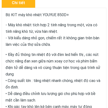
Chi tiết
Bộ KIT máy khò nhiệt YOUYUE 850D+
- Máy khò nhiệt tích hợp 2 tính năng trong một, vừa có
tính năng khò từ, vừa hàn nhiệt.
- Với kiểu dáng nhỏ gọn, chiếm rất ít không gian trên bàn
làm việc của thợ sửa chữa.
• Đầy đủ thông tin nhiệt độ với đèn led hiển thị , các nút
chức năng đan xen giữa núm xoay cơ học và phím bấm
điện tử dễ dàng và vô cùng thuận tiện trong quá trình sử
dụng
• Công suất lớn : tăng nhiệt nhanh chóng, nhiệt độ cao và
ổn định.
• Dễ dàng điều chỉnh lưu lượng gió cho phù hợp với bề
mặt cần làm sạch.
• Khi gác tay khò lên kệ bên cạnh máy, máy tự động