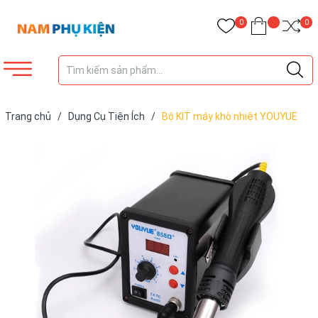
0
0
Trang chủ
/
Dụng Cụ Tiện Ích
/
Bộ KIT máy khò nhiệt YOUYUE
850D+