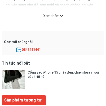
chuyển sang chế độ tạm nghỉ và nhanh chóng chuyển
sang chế độ làm việc khi bạn cầm lên.
Xem thêm
- Với Máy khò nhiệt YOUYUE 85D+ bạn hoàn toàn yên tâm
khi sử dụng vì có hệ số an toàn rất cao.
Chat với chúng tôi
0846441441
Tin tức nổi bật
Cổng sạc iPhone 15 cháy đen, chảy nhựa vì sợi
cáp trôi nổi
Sản phẩm tương tự