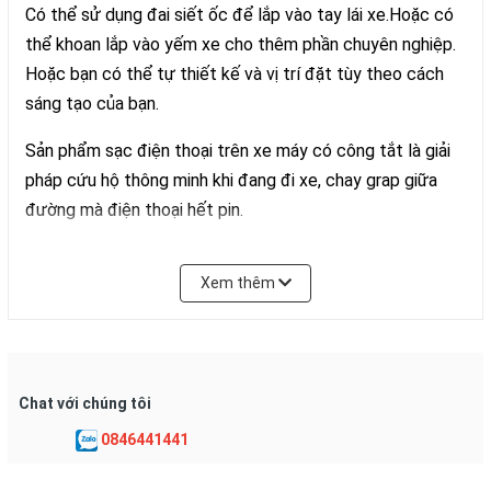
Có thể sử dụng đai siết ốc để lắp vào tay lái xe.Hoặc có
thể khoan lắp vào yếm xe cho thêm phần chuyên nghiệp.
Hoặc bạn có thể tự thiết kế và vị trí đặt tùy theo cách
sáng tạo của bạn.
Sản phẩm sạc điện thoại trên xe máy có công tắt là giải
pháp cứu hộ thông minh khi đang đi xe, chay grap giữa
đường mà điện thoại hết pin.
Bộ sạc điện thoại trên xe máy được nối trực tiếp vào
Xem thêm
bình ắc quy của xe máy thông thường để lấy nguồn điện
trong khi xe đang chạy hoặc đang dừng, không cần phải
nổ máy xe.
Hướng dẫn sử dụng sạc điện thoại trên xe máy có
Chat với chúng tôi
công tắc
0846441441
Cách 1.
Nối 2 dây điện nguồn vào 2 dây điện nguồn 12v