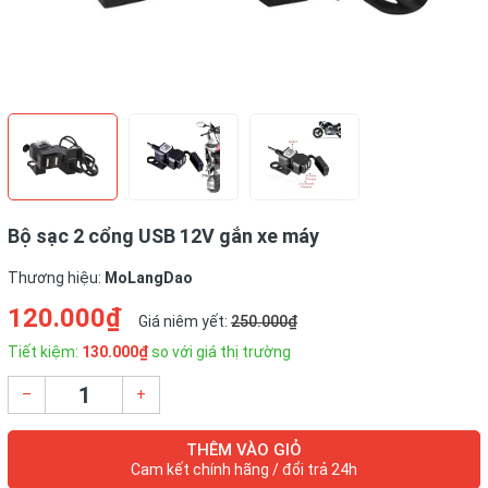
Bộ sạc 2 cổng USB 12V gắn xe máy
Thương hiệu:
MoLangDao
120.000₫
Giá niêm yết:
250.000₫
Tiết kiệm:
130.000₫
so với giá thị trường
–
+
THÊM VÀO GIỎ
Cam kết chính hãng / đổi trả 24h