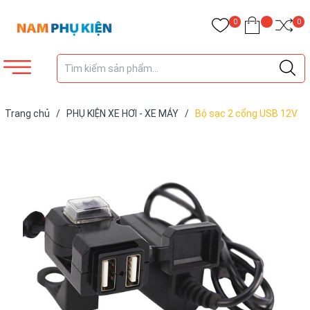
0
0
Trang chủ
/
PHỤ KIỆN XE HƠI - XE MÁY
/
Bộ sạc 2 cổng USB 12V
gắn xe máy