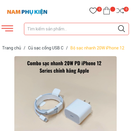
0
0
Trang chủ
/
Củ sạc cổng USB C
/
Bộ sạc nhanh 20W iPhone 12
series chính hãng Apple bảo hành 12 tháng lỗi 1 đổi 1