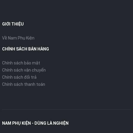
Đúng như tên gọi, Bộ sạc nhanh 20W iPhone 12 series
chính hãng Apple có thể sạc nhanh cho iPhone, iPad có
hỗ trợ. Bạn sẽ mất ít thời gian hơn để bổ sung năng lượng
GIỚI THIỆU
cho sản phẩm của mình. Chỉ cần tranh thủ 20-30 phút ăn
Về Nam Phụ Kiện
trưa để sạc, iPhone của bạn đã có đủ năng lượng để
thoải mái dùng thêm cả ngày.
CHÍNH SÁCH BÁN HÀNG
Tương thích với nhiều dòng iPhone, iPad
Chính sách bảo mật
Chính sách vận chuyển
Bạn có thể sử dụng Bộ sạc nhanh 20W iPhone 12 series
Chính sách đổi trả
chính hãng Apple cho những chiếc iPhone, iPad ở nhiều
Chính sách thanh toán
thế hệ. Cụ thể là iPhone từ đời iPhone 8 trở về sau và
iPad từ đời iPad Gen 7 trở về sau. Đây là giải pháp ổn định
và an toàn nhất, cho hiệu năng tối ưu khi sạc pin cho
iPhone, iPad.
NAM PHỤ KIỆN - DÙNG LÀ NGHIỆN