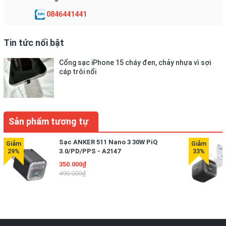
0846441441
Tin tức nổi bật
Cổng sạc iPhone 15 cháy đen, chảy nhựa vì sợi
cáp trôi nổi
Sản phẩm tương tự
Sạc ANKER 511 Nano 3 30W PiQ
3.0/PD/PPS - A2147
350.000₫
490.000₫
Công suất sạc nhanh 20W, sạc nhanh vượt trội