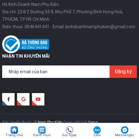
Hộ Kinh Doanh Nam Phụ Kiện
Địa chỉ: 224/2 Đường Số 8, Khu Phố 7, Phường Bình Hưng Hoà,
TP.HCM, TP Hồ Chí Minh
Điện thoại:
0846441441
- Email:
kinhdoanhnamphukien@gmail.com
NHẬN TIN KHUYẾN MÃI
Đăng ký
Bản quyền thuộc về
Nam Phụ Kiện
Cung cấp bởi
Sapo
Trang chủ
Danh mục
Gọi ngay
Zalo
Messenger