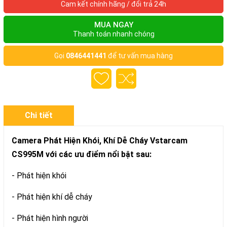
Cam kết chính hãng / đổi trả 24h
MUA NGAY
Thanh toán nhanh chóng
Gọi
0846441441
để tư vấn mua hàng
Chi tiết
Camera Phát Hiện Khói, Khí Dễ Cháy Vstarcam
CS995M với các ưu điểm nổi bật sau:
- Phát hiện khói
- Phát hiện khí dễ cháy
- Phát hiện hình người