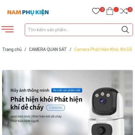
0
0
Trang chủ
/
CAMERA QUAN SÁT
/
Camera Phát Hiện Khói, Khí Dễ
Cháy Vstarcam CS995M