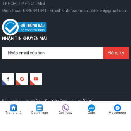
TP.HCM, TP Hồ Chí Minh
Điện thoại:
0846441441
- Email:
kinhdoanhnamphukien@gmail.com
NHẬN TIN KHUYẾN MÃI
Đăng ký
Bản quyền thuộc về
Nam Phụ Kiện
Cung cấp bởi
Sapo
Trang chủ
Danh mục
Gọi ngay
Zalo
Messenger