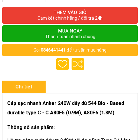
THÊM VÀO GIỎ
Cam kết chính hãng / đổi trả 24h
MUA NGAY
Thanh toán nhanh chóng
Gọi
0846441441
để tư vấn mua hàng
Chi tiết
Cáp sạc nhanh Anker 240W dây dù 544 Bio - Based
durable type C - C A80F5 (0.9M), A80F6 (1.8M).
Thông số sản phẩm: