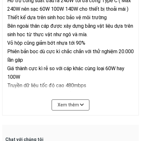
Hỗ trợ công suất đầu ra 240W tối đa cổng Type C ( Max
240W nên sạc 60W 100W 140W cho thiết bị thoải mái )
Thiết kế dựa trên sinh học bảo vệ môi trường
Bên ngoài thân cáp được xây dựng bằng vật liệu dựa trên
sinh học từ thực vật như ngô và mía.
Vỏ hộp cũng giảm bớt nhựa tới 90%
Phiên bản bọc dù cực kì chắc chắn với thử nghiệm 20.000
lần gập
Giá thành cực kì rẻ so với cáp khác cùng loại 60W hay
100W
Truyền dữ liệu tốc độ cao 480mbps
Hàng chính hãng ANKER, bảo hành 12 tháng.
Xem thêm
Chat với chúng tôi