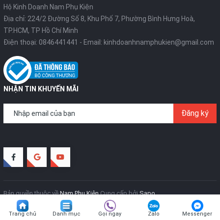
Hộ Kinh Doanh Nam Phụ Kiện
Địa chỉ: 224/2 Đường Số 8, Khu Phố 7, Phường Bình Hưng Hoà,
TP.HCM, TP Hồ Chí Minh
Điện thoại:
0846441441
- Email:
kinhdoanhnamphukien@gmail.com
NHẬN TIN KHUYẾN MÃI
Đăng ký
Bản quyền thuộc về
Nam Phụ Kiện
Cung cấp bởi
Sapo
Trang chủ
Danh mục
Gọi ngay
Zalo
Messenger