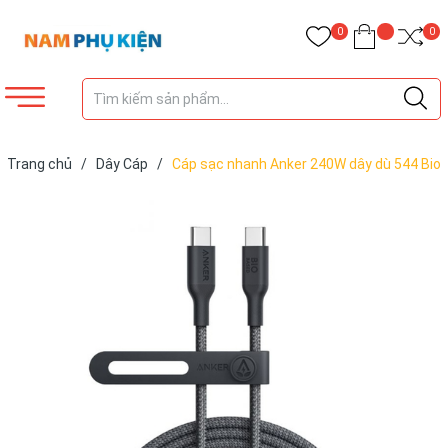
0
0
Trang chủ
/
Dây Cáp
/
Cáp sạc nhanh Anker 240W dây dù 544 Bio
- Based durable type C - C A80F5 A80F6