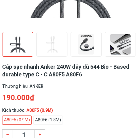
Cáp sạc nhanh Anker 240W dây dù 544 Bio - Based
durable type C - C A80F5 A80F6
Thương hiệu:
ANKER
190.000₫
Kích thước:
A80F5 (0.9M)
A80F5 (0.9M)
A80F6 (1.8M)
–
+