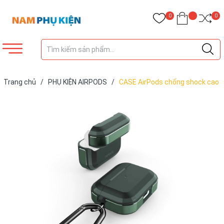
0
0
Trang chủ
/
PHỤ KIỆN AIRPODS
/
CASE AirPods chống shock cao
cấp X-Doria DEFENSE Trek cho AirPods