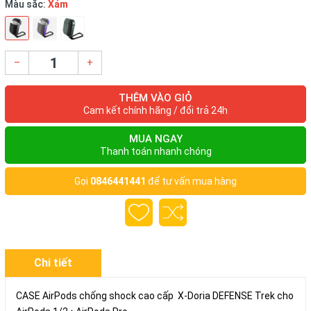
Màu sắc:
Xám
–
+
THÊM VÀO GIỎ
Cam kết chính hãng / đổi trả 24h
MUA NGAY
Thanh toán nhanh chóng
Gọi
0846441441
để tư vấn mua hàng
Chi tiết
CASE AirPods chống shock cao cấp X-Doria DEFENSE Trek cho