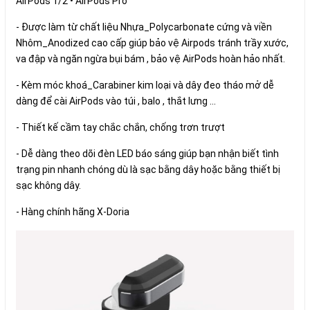
AirPods 1/2 • AirPods Pro
- Được làm từ chất liệu Nhựa_Polycarbonate cứng và viền
Nhôm_Anodized cao cấp giúp bảo vệ Airpods tránh trầy xước,
va đập và ngăn ngừa bụi bám , bảo vệ AirPods hoàn hảo nhất.
- Kèm móc khoá_Carabiner kim loại và dây đeo tháo mở dễ
dàng để cài AirPods vào túi , balo , thắt lưng ...
- Thiết kế cầm tay chắc chắn, chống trơn trượt
- Dễ dàng theo dõi đèn LED báo sáng giúp bạn nhận biết tình
trạng pin nhanh chóng dù là sạc bằng dây hoặc bằng thiết bị
sạc không dây.
- Hàng chính hãng X-Doria