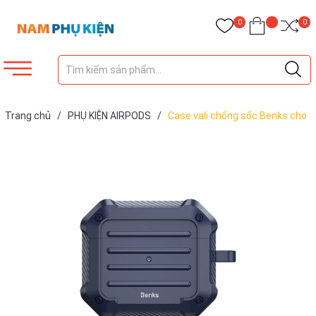
0
0
Trang chủ
/
PHỤ KIỆN AIRPODS
/
Case vali chống sốc Benks cho
Airpods 3