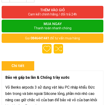
THÊM VÀO GIỎ
Cam kết chính hãng / đổi trả 24h
MUA NGAY
Thanh toán nhanh chóng
Gọi
0846441441
để tư vấn mua hàng
Chi tiết
Bảo vệ gấp ba lần & Chống trầy xước
Vỏ Benks airpods 3 sử dụng vật liệu PC nhập khẩu Đức
bên trong và bên ngoài Silicone lỏng, phần môi nhô cao
nâng cao giữ chắc vỏ của bạn để bảo vệ vỏ của bạn khỏi