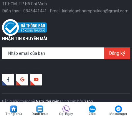
TP.HCM, TP Hồ Chí Minh
Điện thoại:
0846441441
- Email:
kinhdoanhnamphukien@gmail.com
NHẬN TIN KHUYẾN MÃI
Đăng ký
Bản quyền thuộc về
Nam Phụ Kiện
Cung cấp bởi
Sapo
Trang chủ
Danh mục
Gọi ngay
Zalo
Messenger