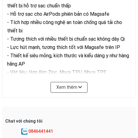
thiết bị hỗ trợ sạc chuẩn thấp
- Hỗ trợ sạc cho AirPods phiên bản có Magsafe
- Tích hợp nhiều công nghệ an toàn chống quá tải cho
thiết bị
- Tương thích với nhiều thiết bị chuẩn sạc không dây Qi
- Lực hút mạnh, tương thích tốt với Magsafe trên IP
- Thiết kế siêu mỏng, kích thước và kiểu dáng y như hàng
hãng AP
- Vật liệu: Hợp Kim Zinc, Nhựa TPU, Nhựa TPE
- Input: 5V 3A / 9V 2.2A (sử dụng tốt khi dùng cốc sạc
Xem thêm
chuẩn 20W)
- Output: 15W
- Chiều dài dây: 1.0m
- Cổng kết nối Type C
Chat với chúng tôi
- Hàng chính hãng WiWu, bảo hành 06 tháng.
0846441441