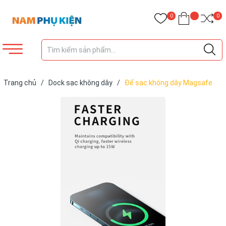
0
0
Trang chủ
/
Dock sạc không dây
/
Đế sạc không dây Magsafe
WiWU Magnetic Wireless Charger M5 15W