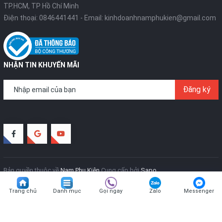
TP.HCM, TP Hồ Chí Minh
Điện thoại:
0846441441
- Email:
kinhdoanhnamphukien@gmail.com
NHẬN TIN KHUYẾN MÃI
Đăng ký
Bản quyền thuộc về
Nam Phụ Kiện
Cung cấp bởi
Sapo
Trang chủ
Danh mục
Gọi ngay
Zalo
Messenger