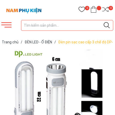
0
0
Trang chủ
/
ĐÈN LED - Ổ ĐIỆN
/
Đèn pin sạc cao cấp 3 chế độ DP-
7102B