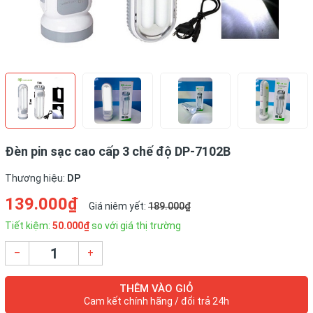
Đèn pin sạc cao cấp 3 chế độ DP-7102B
Thương hiệu:
DP
139.000₫
Giá niêm yết:
189.000₫
Tiết kiệm:
50.000₫
so với giá thị trường
–
+
THÊM VÀO GIỎ
Cam kết chính hãng / đổi trả 24h