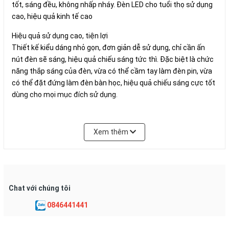
tốt, sáng đều, không nhấp nháy. Đèn LED cho tuổi thọ sử dụng
cao, hiệu quả kinh tế cao
Hiệu quả sử dụng cao, tiện lợi
Thiết kế kiểu dáng nhỏ gọn, đơn giản dễ sử dụng, chỉ cần ấn
nút đèn sẽ sáng, hiệu quả chiếu sáng tức thì. Đặc biệt là chức
năng thắp sáng của đèn, vừa có thể cầm tay làm đèn pin, vừa
có thể đặt đứng làm đèn bàn học, hiệu quả chiếu sáng cực tốt
dùng cho mọi mục đích sử dụng.
Thông số kỹ thuật:
• Mẫu số: DP-7102B
Xem thêm
• Dung lượng pin: 1300mAh
• Điện áp: AC 100 LOL240V 50 / 60Hz
• Hiện tại: AC 0.12A 1W
• Nguồn sáng: 1W + 2.5W + 2.5W
Chat với chúng tôi
• Hệ số công suất: 0,1
• Đầu vào DC: DC 5-7V 0,6A
0846441441
• Thời gian sạc: 4-6h giờ
• Thời gian sử dụng: 6 /3 / 1.5 giờ (Đèn LED / ống 1xLED ống