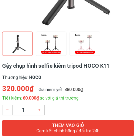
Gậy chụp hình selfie kiêm tripod HOCO K11
Thương hiệu:
HOCO
320.000₫
Giá niêm yết:
380.000₫
Tiết kiệm:
60.000₫
so với giá thị trường
–
+
THÊM VÀO GIỎ
Cam kết chính hãng / đổi trả 24h