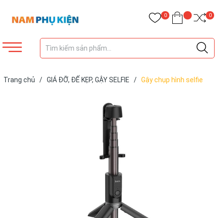
0
0
Trang chủ
/
GIÁ ĐỠ, ĐẾ KẸP, GẬY SELFIE
/
Gậy chụp hình selfie
kiêm tripod HOCO K11