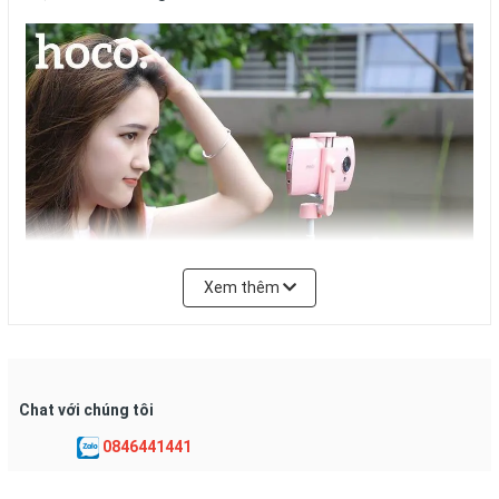
Xem thêm
Chat với chúng tôi
0846441441
Gậy selfie hoco k11 chính hãng
sử dụng chất liệu kim
loại cao cấp giúp cho thân gậy chắc chắn nhất so với các