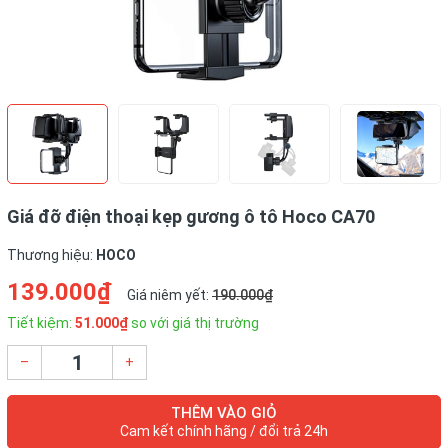
Giá đỡ điện thoại kẹp gương ô tô Hoco CA70
Thương hiệu:
HOCO
139.000₫
Giá niêm yết:
190.000₫
Tiết kiệm:
51.000₫
so với giá thị trường
–
+
THÊM VÀO GIỎ
Cam kết chính hãng / đổi trả 24h