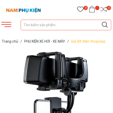
0
0
Trang chủ
/
PHỤ KIỆN XE HƠI - XE MÁY
/
Giá đỡ điện thoại kẹp
gương ô tô Hoco CA70