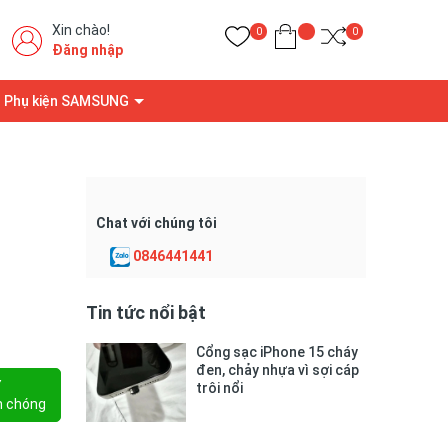
Xin chào!
0
0
Đăng nhập
Phụ kiện SAMSUNG
Chat với chúng tôi
0846441441
Tin tức nổi bật
Cổng sạc iPhone 15 cháy
đen, chảy nhựa vì sợi cáp
Y
trôi nổi
h chóng