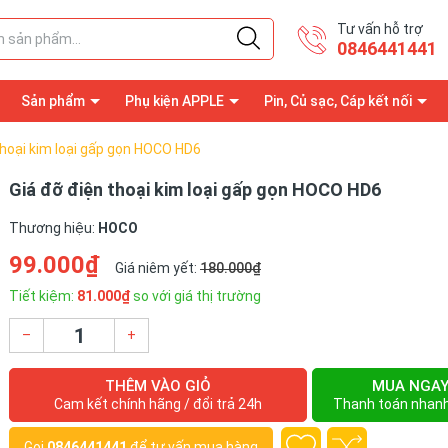
Tư vấn hỗ trợ
0846441441
Sản phẩm
Phụ kiện APPLE
Pin, Củ sạc, Cáp kết nối
thoại kim loại gấp gọn HOCO HD6
Giá đỡ điện thoại kim loại gấp gọn HOCO HD6
Thương hiệu:
HOCO
99.000₫
Giá niêm yết:
180.000₫
Tiết kiệm:
81.000₫
so với giá thị trường
–
+
THÊM VÀO GIỎ
MUA NGA
Cam kết chính hãng / đổi trả 24h
Thanh toán nhan
Gọi
0846441441
để tư vấn mua hàng