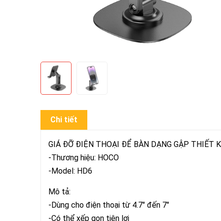
Chi tiết
GIÁ ĐỠ ĐIỆN THOẠI ĐỂ BÀN DẠNG GẬP THIẾT K
-Thương hiệu: HOCO
-Model: HD6
Mô tả:
-Dùng cho điện thoại từ 4.7" đến 7"
-Có thể xếp gọn tiện lợi