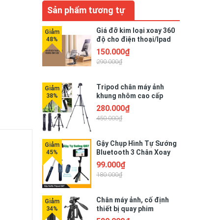
Sản phẩm tương tự
Giá đỡ kim loại xoay 360
độ cho điện thoại/Ipad
Remax RM-C38
150.000₫
290.000₫
Tripod chân máy ảnh
khung nhôm cao cấp
NeePho NP-8810
280.000₫
450.000₫
Gậy Chụp Hình Tự Sướng
Bluetooth 3 Chân Xoay
Đa Năng Q07
99.000₫
180.000₫
Chân máy ảnh, cố định
thiết bị quay phim
TRIPOD NEEPHO 8850