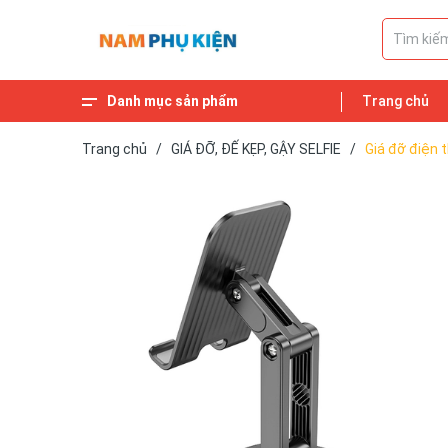
Danh mục sản phẩm
Trang chủ
Phụ kiện SAMSUNG
Pin, Củ sạc, Cáp kết nối
Phụ kiện APPLE
Sản phẩm
Trang chủ
Trang chủ
/
GIÁ ĐỠ, ĐẾ KẸP, GẬY SELFIE
/
Giá đỡ điện 