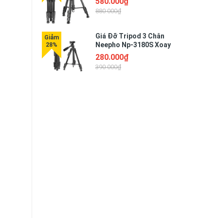
580.000₫
880.000₫
Giá Đỡ Tripod 3 Chân
Neepho Np-3180S Xoay
360 Độ Kèm Remote
280.000₫
390.000₫