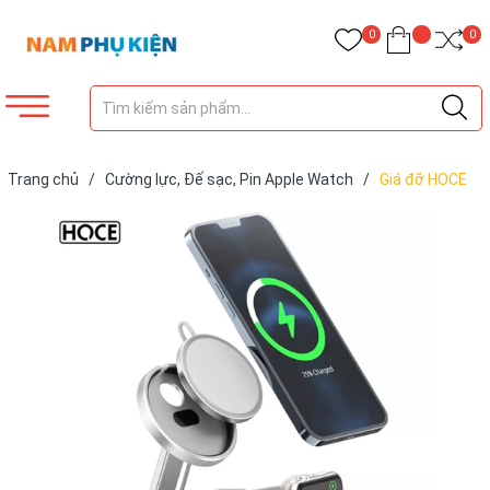
0
0
Trang chủ
/
Cường lực, Đế sạc, Pin Apple Watch
/
Giá đỡ HOCE
cho sạc Magsafe iPhone 12 Pro Max & Apple Watch