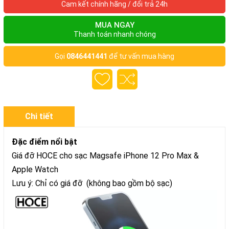
Cam kết chính hãng / đổi trả 24h
MUA NGAY
Thanh toán nhanh chóng
Gọi
0846441441
để tư vấn mua hàng
Chi tiết
Đặc điểm nổi bật
Giá đỡ HOCE cho sạc Magsafe iPhone 12 Pro Max &
Apple Watch
Lưu ý: Chỉ có giá đỡ (không bao gồm bộ sạc)