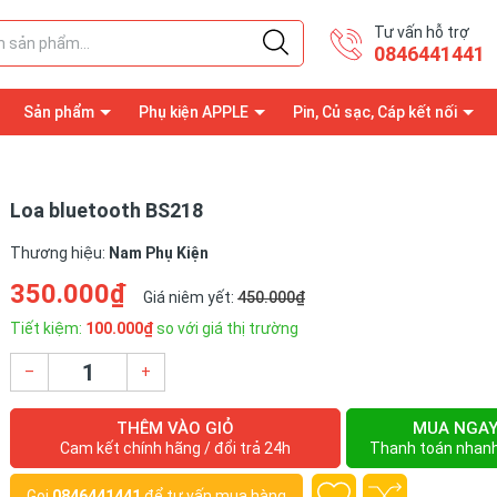
Tư vấn hỗ trợ
0846441441
Sản phẩm
Phụ kiện APPLE
Pin, Củ sạc, Cáp kết nối
Loa bluetooth BS218
Thương hiệu:
Nam Phụ Kiện
350.000₫
Giá niêm yết:
450.000₫
Tiết kiệm:
100.000₫
so với giá thị trường
–
+
THÊM VÀO GIỎ
MUA NGA
Cam kết chính hãng / đổi trả 24h
Thanh toán nhan
Gọi
0846441441
để tư vấn mua hàng