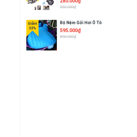
280.000₫
350.000₫
Bộ Nệm Gối Hơi Ô Tô
595.000₫
890.000₫