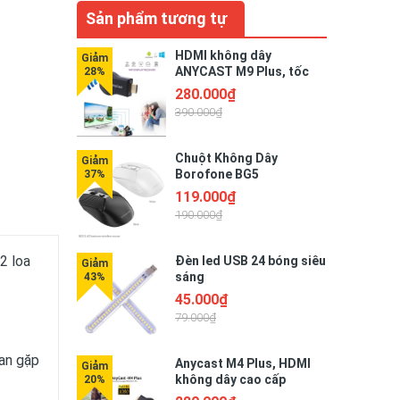
Sản phẩm tương tự
HDMI không dây
ANYCAST M9 Plus, tốc
độ kết nối siêu nhanh
280.000₫
390.000₫
Chuột Không Dây
Borofone BG5
119.000₫
190.000₫
2 loa
Đèn led USB 24 bóng siêu
sáng
45.000₫
79.000₫
oan gặp
Anycast M4 Plus, HDMI
không dây cao cấp