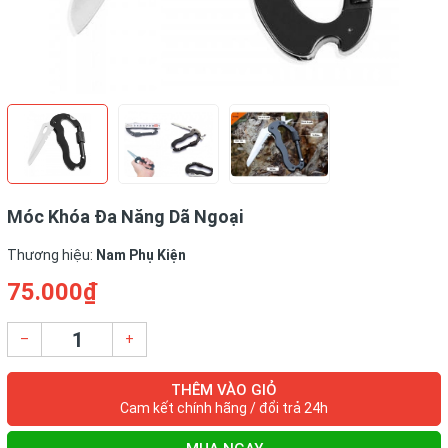
Móc Khóa Đa Năng Dã Ngoại
Thương hiệu:
Nam Phụ Kiện
75.000₫
–
+
THÊM VÀO GIỎ
Cam kết chính hãng / đổi trả 24h