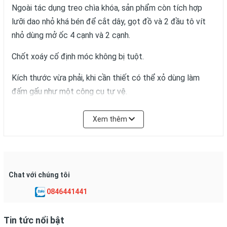
Ngoài tác dụng treo chìa khóa, sản phẩm còn tích hợp
lưỡi dao nhỏ khá bén để cắt dây, gọt đồ và 2 đầu tô vít
nhỏ dùng mở ốc 4 cạnh và 2 cạnh.
Chốt xoáy cố định móc không bị tuột.
Kích thước vừa phải, khi cần thiết có thể xỏ dùng làm
đấm gấu như một công cụ tự vệ.
Thao tác đóng mở dễ dàng, thiết kế đơn giản nhưng chú
Xem thêm
trọng hiệu năng. Móc khóa dao là món phụ kiện độc đáo,
được dân đi rừng, thám hiểm vô cùng ưa chuộng.
Nếu bạn sắp có chuyến đi phượt, leo núi, dã ngoại dài
ngày thì một chiếc móc khóa dao hoặc đồ phuợt đa năng:
Chat với chúng tôi
đèn pin, giầy leo núi, giáp bảo hộ là những món đồ không
0846441441
thể thiếu.
Tin tức nổi bật