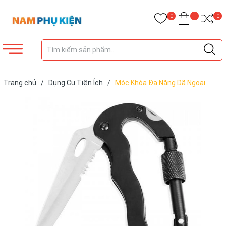
0
0
Trang chủ
/
Dụng Cụ Tiện Ích
/
Móc Khóa Đa Năng Dã Ngoại