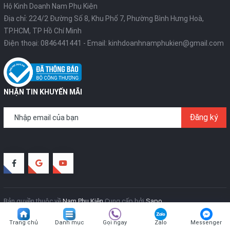
Hộ Kinh Doanh Nam Phụ Kiện
Địa chỉ: 224/2 Đường Số 8, Khu Phố 7, Phường Bình Hưng Hoà,
TP.HCM, TP Hồ Chí Minh
Điện thoại:
0846441441
- Email:
kinhdoanhnamphukien@gmail.com
NHẬN TIN KHUYẾN MÃI
Đăng ký
Bản quyền thuộc về
Nam Phụ Kiện
Cung cấp bởi
Sapo
Trang chủ
Danh mục
Gọi ngay
Zalo
Messenger