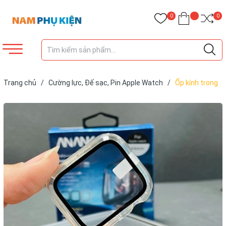
0
0
Trang chủ
/
Cường lực, Đế sạc, Pin Apple Watch
/
Ốp kính trong
suốt cao cấp Anank cho Apple Watch