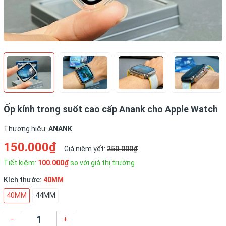
Ốp kính trong suốt cao cấp Anank cho Apple Watch
Thương hiệu:
ANANK
150.000₫
Giá niêm yết:
250.000₫
Tiết kiệm:
100.000₫
so với giá thị trường
Kích thước:
40MM
40MM
44MM
–
+