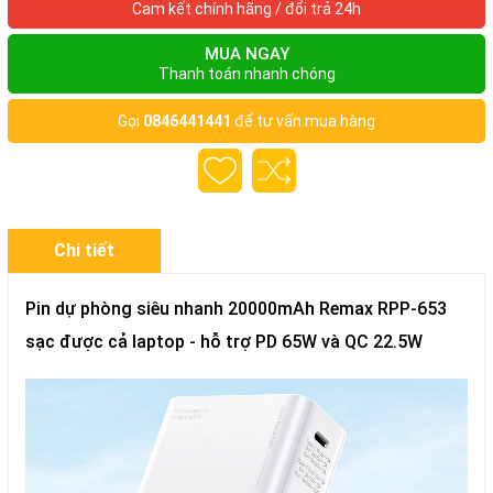
Cam kết chính hãng / đổi trả 24h
MUA NGAY
Thanh toán nhanh chóng
Gọi
0846441441
để tư vấn mua hàng
Chi tiết
Pin dự phòng siêu nhanh 20000mAh Remax RPP-653
sạc được cả laptop - hỗ trợ PD 65W và QC 22.5W