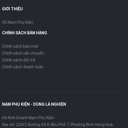
● Kích thước: 90 x 60 x 33mm
GIỚI THIỆU
● Trọng lượng: 349g
● Chất liệu: ABS + PC
Về Nam Phụ Kiện
● Có màn hình LCD hiển thị % pin
CHÍNH SÁCH BÁN HÀNG
Chính sách bảo mật
Chính sách vận chuyển
Chính sách đổi trả
Chính sách thanh toán
NAM PHỤ KIỆN - DÙNG LÀ NGHIỆN
Hộ Kinh Doanh Nam Phụ Kiện
Địa chỉ: 224/2 Đường Số 8, Khu Phố 7, Phường Bình Hưng Hoà,