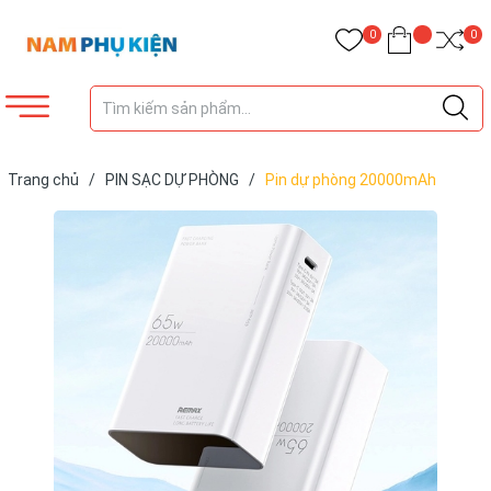
0
0
Trang chủ
/
PIN SẠC DỰ PHÒNG
/
Pin dự phòng 20000mAh
Remax RPP-653 sạc được laptop, hỗ trợ PD 65W và QC 22.5W