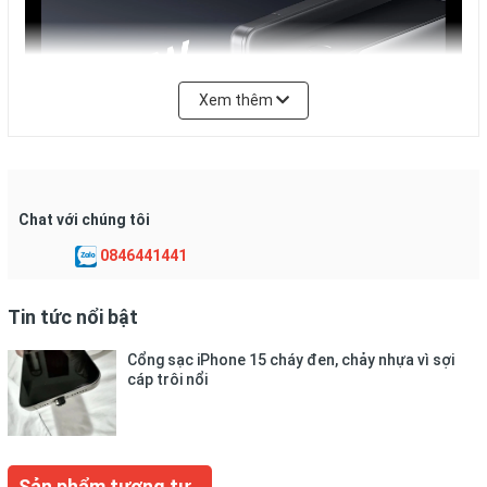
Xem thêm
Chat với chúng tôi
0846441441
Sạc 2 chiều cực mạnh
Tin tức nổi bật
Được trang bị công nghệ Power Delivery 3.1 mới nhất ở
Cổng sạc iPhone 15 cháy đen, chảy nhựa vì sợi
cả 2 cổng input và output để nhanh chóng sạc lại pin dự
cáp trôi nổi
phòng hoặc sạc cực mạnh ở công suất lên đến 140W.
Dung lượng cao và thời lượng sử dụng lâu dài
Sản phẩm tương tự