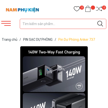
0
0
Trang chủ
/
PIN SẠC DỰ PHÒNG
/
Pin Dự Phòng Anker 737
PowerCore 24000 140W - A1289