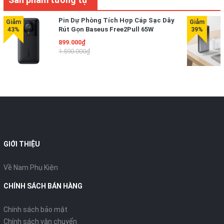
Với dung lượng pin 24.000mAh và thời lượng pin dài hơn
gấp 2 lần, cung cấp năng lượng cho iPhone 13 gần 5 lần
Pin Dự Phòng Tích Hợp Cáp Sạc Dây
Rút Gọn Baseus Free2Pull 65W
hoặc iPad Pro 12,9" 2021 1,3 lần.
20000mAh
899.000₫
1.590.000₫
GIỚI THIỆU
Về Nam Phụ Kiện
CHÍNH SÁCH BÁN HÀNG
Chính sách bảo mật
Chính sách vận chuyển