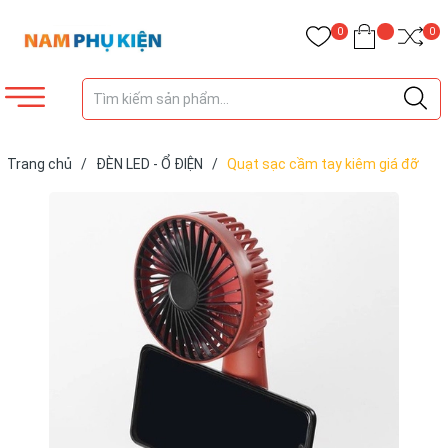
0
0
Trang chủ
/
ĐÈN LED - Ổ ĐIỆN
/
Quạt sạc cầm tay kiêm giá đỡ
điện thoại tiện lợi