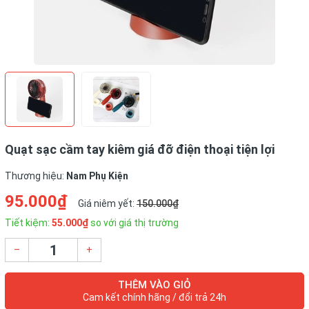
Quạt sạc cầm tay kiêm giá đỡ điện thoại tiện lợi
Thương hiệu:
Nam Phụ Kiện
95.000₫
Giá niêm yết:
150.000₫
Tiết kiệm:
55.000₫
so với giá thị trường
–
+
THÊM VÀO GIỎ
Cam kết chính hãng / đổi trả 24h