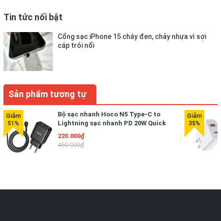
Tin tức nổi bật
Cổng sạc iPhone 15 cháy đen, chảy nhựa vì sợi
cáp trôi nổi
Sản phẩm tương tự
Bộ sạc nhanh Hoco N5 Type-C to
Sạc cực nhanh
Lightning sạc nhanh PD 20W Quick
Chagre 3.0 dành cho iPhone/iPad ( kèm
220.000₫
Sạc mọi thiết bị USB tiêu chuẩn nhanh nhất có thể với
cáp sạc 1m )
450.000₫
PowerIQ 2.0 - công nghệ độc quyền của Anker. Thiết bị
USB-C nhận được công suất sạc lên đến
20W cực nhanh
cho dòng Iphone 12
từ cổng Power Delivery chuyên
dụng.