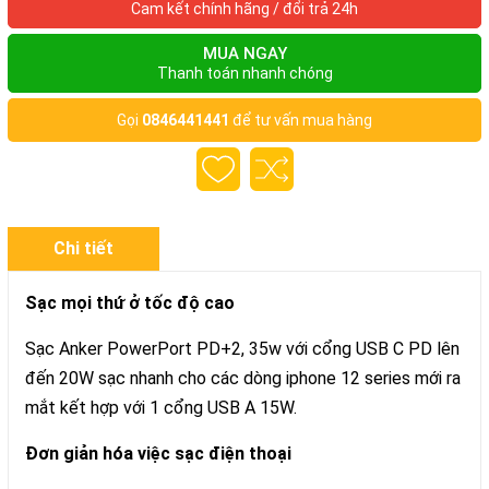
Cam kết chính hãng / đổi trả 24h
MUA NGAY
Thanh toán nhanh chóng
Gọi
0846441441
để tư vấn mua hàng
Chi tiết
Sạc mọi thứ ở tốc độ cao
Sạc Anker PowerPort PD+2, 35w với cổng USB C PD lên
đến 20W sạc nhanh cho các dòng iphone 12 series mới ra
mắt kết hợp với 1 cổng USB A 15W.
Đơn giản hóa việc sạc điện thoại