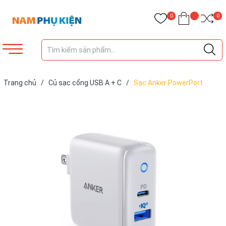
0
0
Trang chủ
/
Củ sạc cổng USB A + C
/
Sạc Anker PowerPort
PD+2, 35w (Cổng PD 20W)-A2636