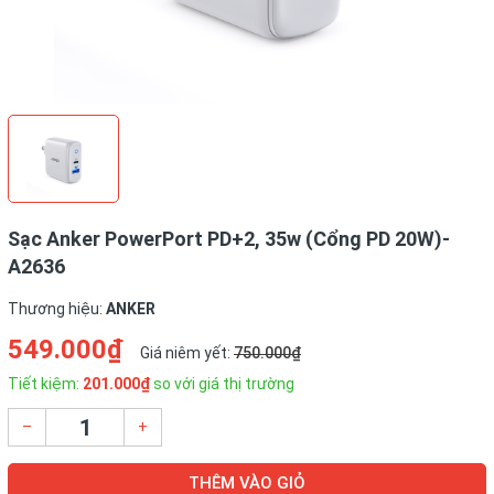
Sạc Anker PowerPort PD+2, 35w (Cổng PD 20W)-
A2636
Thương hiệu:
ANKER
549.000₫
Giá niêm yết:
750.000₫
Tiết kiệm:
201.000₫
so với giá thị trường
–
+
THÊM VÀO GIỎ