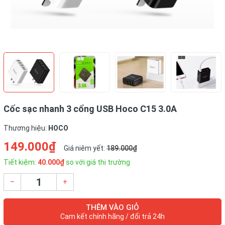
Cốc sạc nhanh 3 cổng USB Hoco C15 3.0A
Thương hiệu:
HOCO
149.000₫
Giá niêm yết:
189.000₫
Tiết kiệm:
40.000₫
so với giá thị trường
–
+
THÊM VÀO GIỎ
Cam kết chính hãng / đổi trả 24h