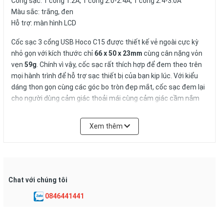
Cổng sạc: 1 cổng 1.2A, 1 cổng 2.0-2.4A, 1 cổng 2.4-3.0A
Màu sắc: trắng, đen
Hỗ trợ: màn hình LCD
Cốc sạc 3 cổng USB Hoco C15 được thiết kế vẻ ngoài cực kỳ
nhỏ gọn với kích thước chỉ
66 x 50 x 23mm
cùng cân nặng vỏn
vẹn
59g
. Chính vì vậy, cốc sạc rất thích hợp để đem theo trên
mọi hành trình để hỗ trợ sạc thiết bị của bạn kịp lúc. Với kiểu
dáng thon gọn cùng các góc bo tròn đẹp mắt, cốc sạc đem lại
cho người dùng cảm giác thoải mái cùng cảm giác cầm nắm
đã tay do bề mặt cốc sạc được xử lý nhám tương đối.
Xem thêm
Chat với chúng tôi
0846441441