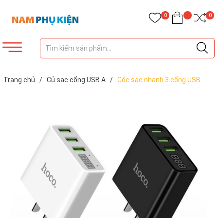
0
0
Trang chủ
/
Củ sạc cổng USB A
/
Cốc sạc nhanh 3 cổng USB
Hoco C15 3.0A