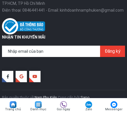
TP.HCM, TP Hồ Chí Minh
Điện thoại:
0846441441
- Email:
kinhdoanhnamphukien@gmail.com
NHẬN TIN KHUYẾN MÃI
Đăng ký
Bản quyền thuộc về
Nam Phụ Kiện
Cung cấp bởi
Sapo
Trang chủ
Danh mục
Gọi ngay
Zalo
Messenger