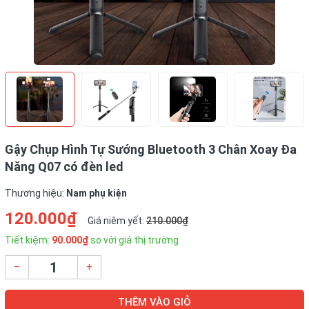
Gậy Chụp Hình Tự Sướng Bluetooth 3 Chân Xoay Đa
Năng Q07 có đèn led
Thương hiệu:
Nam phụ kiện
120.000₫
Giá niêm yết:
210.000₫
Tiết kiệm:
90.000₫
so với giá thị trường
–
+
THÊM VÀO GIỎ