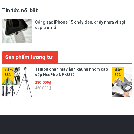
điện thoại.
Tin tức nổi bật
4. Đặt tư thế và bấm nút chụp của điều khiển từ xa để
chụp.
Cổng sạc iPhone 15 cháy đen, chảy nhựa vì sợi
cáp trôi nổi
Thông số kỹ thuật:
- Chất liệu: hợp kim nhôm *Kích thước: 330 * 40 * 50mm
Sản phẩm tương tự
- Chiều dài chân máy: lên tới 86cm
Tripod chân máy ảnh khung nhôm cao
- Pin: tròn nhỏ
cấp NeePho NP-8810
280.000₫
- Phiên bản Bluetooth: 4.0
450.000₫
- Khoảng cách Bluetooth: lên tới 6m
- Hỗ trợ kích thước điện thoại: 3,5-6,0 inch, Khóa ngang
tự động 180 độ, chuyển đổi màn hình ngang và dọc 360
độ.