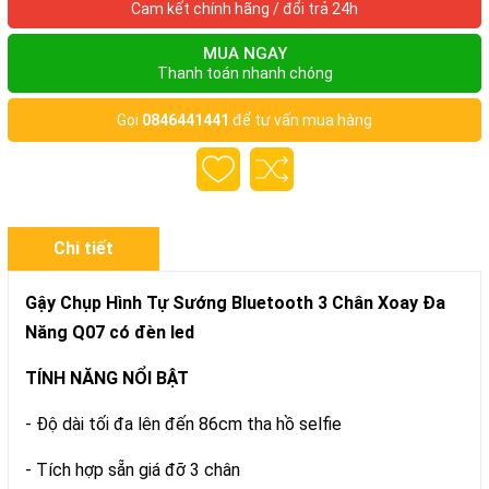
Cam kết chính hãng / đổi trả 24h
MUA NGAY
Thanh toán nhanh chóng
Gọi
0846441441
để tư vấn mua hàng
Chi tiết
Gậy Chụp Hình Tự Sướng Bluetooth 3 Chân Xoay Đa
Năng Q07 có đèn led
TÍNH NĂNG NỔI BẬT
- Độ dài tối đa lên đến 86cm tha hồ selfie
- Tích hợp sẵn giá đỡ 3 chân