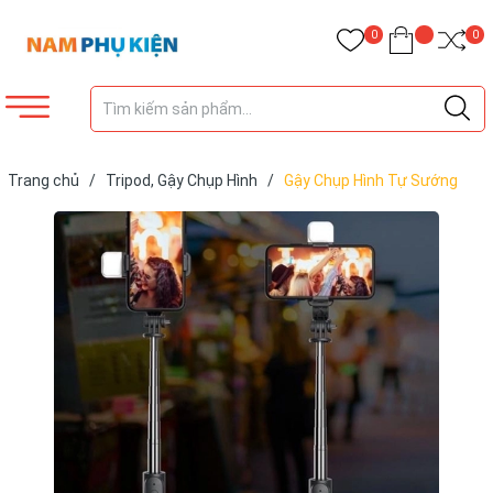
0
0
Trang chủ
/
Tripod, Gậy Chụp Hình
/
Gậy Chụp Hình Tự Sướng
Bluetooth 3 Chân Xoay Đa Năng Q07 có đèn led