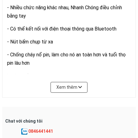
- Nhiều chức năng khác nhau, Nhanh Chóng điều chỉnh
bằng tay
- Có thể kết nối với điện thoại thông qua Bluetooth
- Nút bấm chụp từ xa
- Chống cháy nổ pin, làm cho nó an toàn hơn và tuổi thọ
pin lâu hơn
Hướng dẫn:
Xem thêm
1. Bấm và giữ nút điều khiển từ xa để bật điều khiển từ
xa. Đèn báo màu xanh nhấp nháy.
2. Bật Bluetooth điện thoại của bạn, tìm kiếm thiết bị mới
"..." và kết nối.
Chat với chúng tôi
3. Sau khi ghép nối và kết nối, hãy mở phần mềm camera
0846441441