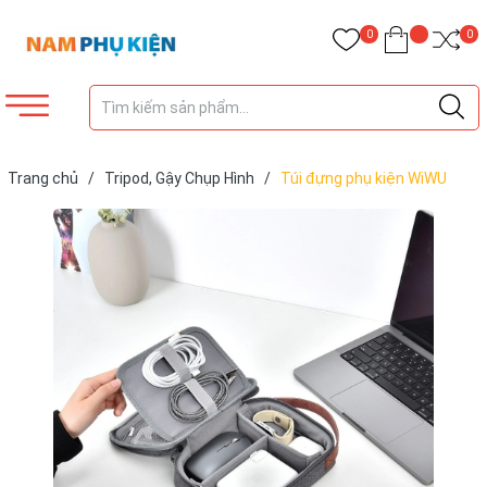
0
0
Trang chủ
/
Tripod, Gậy Chụp Hình
/
Túi đựng phụ kiện WiWU
Minimalist Travel Pouch