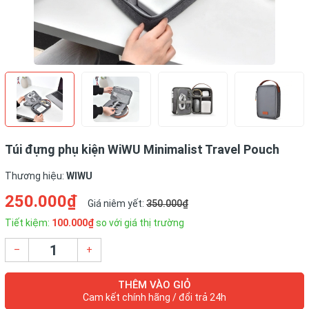
Túi đựng phụ kiện WiWU Minimalist Travel Pouch
Thương hiệu:
WIWU
250.000₫
Giá niêm yết:
350.000₫
Tiết kiệm:
100.000₫
so với giá thị trường
–
+
THÊM VÀO GIỎ
Cam kết chính hãng / đổi trả 24h