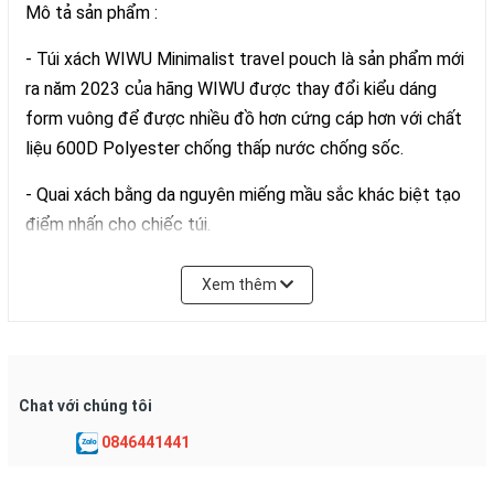
Mô tả sản phẩm :
- Túi xách WIWU Minimalist travel pouch là sản phẩm mới
ra năm 2023 của hãng WIWU được thay đổi kiểu dáng
form vuông để được nhiều đồ hơn cứng cáp hơn với chất
liệu 600D Polyester chống thấp nước chống sốc.
- Quai xách bằng da nguyên miếng mầu sắc khác biệt tạo
điểm nhấn cho chiếc túi.
- Ngăn chia được tháo rời nếu không cần sử dụng đến,
Xem thêm
phục vụ đa mục đích đựng phụ kiện, đồ công nghệ như
Pin dự phòng, chuột, Sạc laptop, Macbook chuột, kệ giá
đỡ.
- Không chỉ đựng phụ kiện đồ công nghệ mà bạn có thể
Chat với chúng tôi
để các đồ vệ sinh cá nhân như son, phấn, kem dưỡng da,
0846441441
bàn chải đánh rang rất tiện lợi khi đi du lịch.