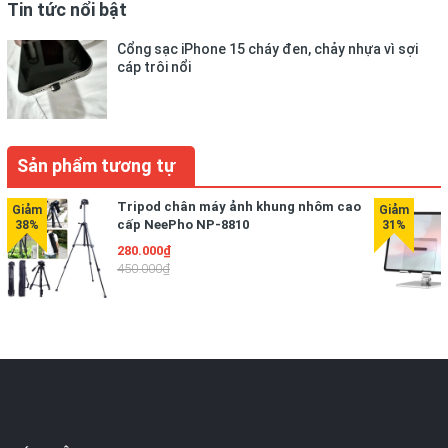
Tin tức nổi bật
- Sắp xếp gọn gang dễ dàng tìm kiếm trong lúc cần.
Cổng sạc iPhone 15 cháy đen, chảy nhựa vì sợi
- Túi được chia nhiều khoang và có khóa cố định để nhét
cáp trôi nổi
những đồ vật nhỏ không bị rơi và lẫn lộn.
- Túi được thiết kế thời trang trẻ trung.
Sản phẩm tương tự
Tripod chân máy ảnh khung nhôm cao
cấp NeePho NP-8810
280.000₫
450.000₫