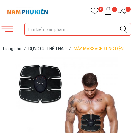
0
0
Trang chủ
/
DỤNG CỤ THỂ THAO
/
MÁY MASSAGE XUNG ĐIỆN
TẬP GYM 8 MÚI VAI ĐÙI